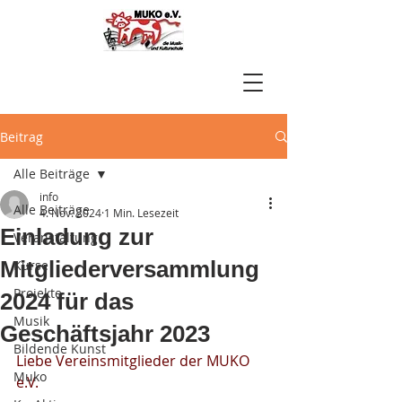
Beitrag
Alle Beiträge
info
Alle Beiträge
4. Nov. 2024
1 Min. Lesezeit
Einladung zur
Veranstaltung
Mitgliederversammlung
Kurse
Projekte
2024 für das
Musik
Geschäftsjahr 2023
Bildende Kunst
Liebe Vereinsmitglieder der MUKO 
Muko
e.V.