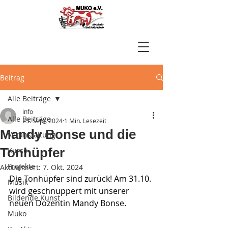
Beitrag
Alle Beiträge
info
Alle Beiträge
23. Sept. 2024
1 Min. Lesezeit
Mandy Bonse und die
Veranstaltung
Tonhüpfer
Kurse
Projekte
Aktualisiert:
7. Okt. 2024
Die Tonhüpfer sind zurück! Am 31.10. 
Musik
wird geschnuppert mit unserer 
Bildende Kunst
neuen Dozentin Mandy Bonse.  
Muko