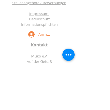
Stellenangebote / Bewerbungen
Impressum
Datenschutz
Informationspflichten
Anmelden
Kontakt
Muko e.V.
Auf der Geist 3
48324 Sendenhorst
Tel.:
+49 (0) 2526 3782
Fax.:
+49 (0) 2526 3797
Mail:
info@muko-sendenhorst.de
Bürozeiten