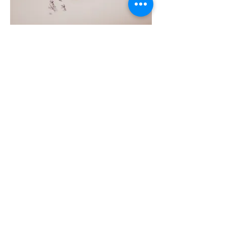
Kalligraphie
10 bis 14 Jahre
Kalligraphie ist die Kunst des
schönen Schreibens.
In der Kalligraphie wird mit Pinsel
und Feder geschrieben.
Durch kreative Ideen können sowohl
schöne Texte und Briefe als auch
(Post-) Karten oder Tagebücher mit
verschiedenen Schriftformen
gestaltet werden.
Zu Anfang werden die Materialien
und Schriftarten kennen gelernt,
danach geht es an das Üben
verschiedener Techniken. Daraufhin
wird das eigene Produkt gestaltet,