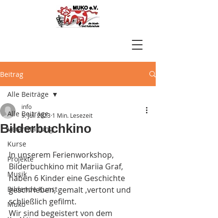
Beitrag
Alle Beiträge
info
Alle Beiträge
5. Juli 2023
1 Min. Lesezeit
Bilderbuchkino
Veranstaltung
Kurse
In unserem Ferienworkshop, 
Projekte
Bilderbuchkino mit Mariia Graf, 
Musik
haben 6 Kinder eine Geschichte 
Bildende Kunst
geschrieben, gemalt ,vertont und 
schließlich gefilmt.
Muko
Wir sind begeistert von dem 