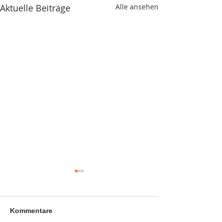
Aktuelle Beiträge
Alle ansehen
Die Musikfrösc
starten wieder!
Ab September beg
Kommentare
neuer Musikfrösc