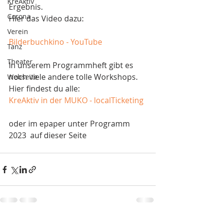
KreAktiv
Ergebnis.
Corona
Hier das Video dazu:
Verein
Bilderbuchkino - YouTube
Tanz
Theater
In unserem Programmheft gibt es 
noch viele andere tolle Workshops.
Webseite
Hier findest du alle:
KreAktiv in der MUKO - localTicketing
oder im epaper unter Programm 
2023  auf dieser Seite