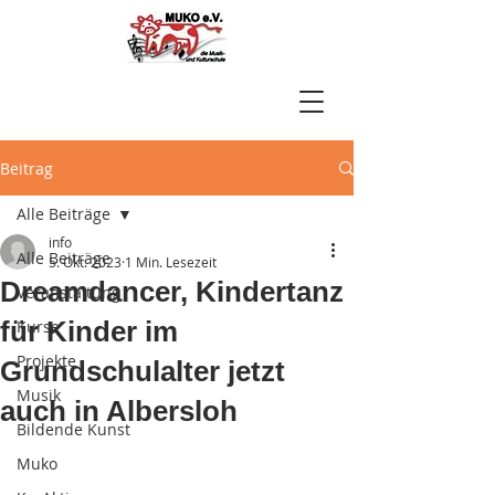
Beitrag
Alle Beiträge
info
Alle Beiträge
5. Okt. 2023
1 Min. Lesezeit
Dreamdancer, Kindertanz
Veranstaltung
für Kinder im
Kurse
Projekte
Grundschulalter jetzt
Musik
auch in Albersloh
Bildende Kunst
Muko