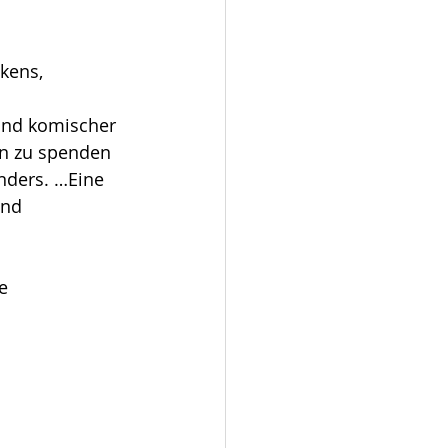
kens, 
 und komischer 
en zu spenden 
nders. …Eine 
und 
e 