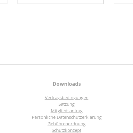
Die 
wied
Ab S
neue
Kind
geme
vertr
Am 06.09.26 geht es weiter
den 
mit dem Kunterbunt
Bewe
Kindertheater
Rhyt
Downloads
Vertragsbedingungen
Satzung
Mitgliedsantrag
Persönliche Datenschutzerklärung
Gebührenordnung
Schutzkonzept