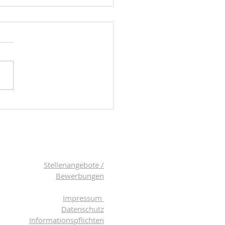
Musikfrösche starten
er!
eptember beginnt ein
r Musikfrösche-Kurs für
er ab 18 Monaten –
insam mit einer
auten Begleitperson. Bei
Musikfröschen singen wir
gungslieder, entdecken
hmen mit dem g
Stellenangebote /
Bewerbungen
Impressum
Datenschutz
Informationspflichten