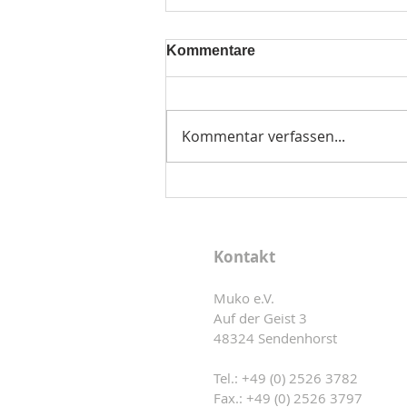
Das Büro der MUKO macht
Kommentare
Urlaub
In der Zeit vom 31.07. bis
einschließlich 23.08.2026 ist
Kommentar verfassen...
unser Büro nicht besetzt.
Gerne können Sie uns in dieser
Zeit eine E-Mail an info@muko-
sendenhorst.de senden. Wir
werden Ihre Nachricht nach un
Kontakt
Muko e.V.
Auf der Geist 3
48324 Sendenhorst
Tel.: +49 (0) 2526 3782
Fax.: +49 (0) 2526 3797